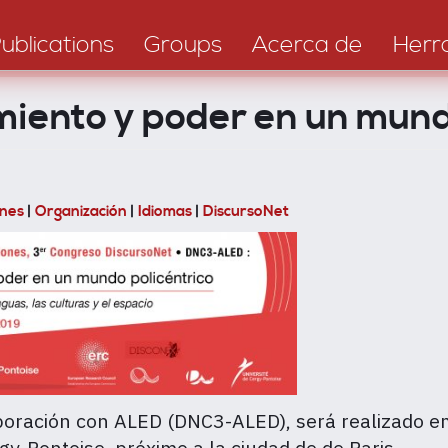
ublications
Groups
Acerca de
Herr
ento y poder en un mundo
ones
|
Organización
|
Idiomas
|
DiscursoNet
aboración con ALED (DNC3-ALED), será realizado 
gy-Pontoise, próximo a la ciudad de de Paris.