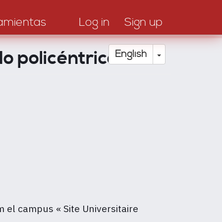
amientas
Log in
Sign up
 policéntrico
Toggle Drop
English
em el campus «
Site Universitaire