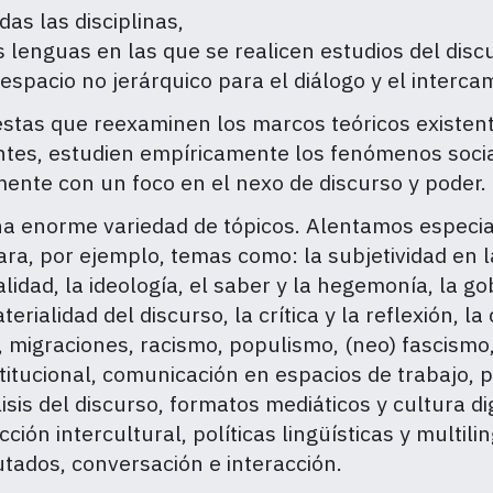
das las disciplinas,
 lenguas en las que se realicen estudios del disc
espacio no jerárquico para el diálogo y el interca
tas que reexaminen los marcos teóricos existent
entes, estudien empíricamente los fenómenos social
mente con un foco en el nexo de discurso y poder.
na enorme variedad de tópicos. Alentamos especi
ara, por ejemplo, temas como: la subjetividad en 
alidad, la ideología, el saber y la hegemonía, la 
terialidad del discurso, la crítica y la reflexión, 
e, migraciones, racismo, populismo, (neo) fascismo
nstitucional, comunicación en espacios de trabajo, 
isis del discurso, formatos mediáticos y cultura di
cción intercultural, políticas lingüísticas y multil
tados, conversación e interacción.