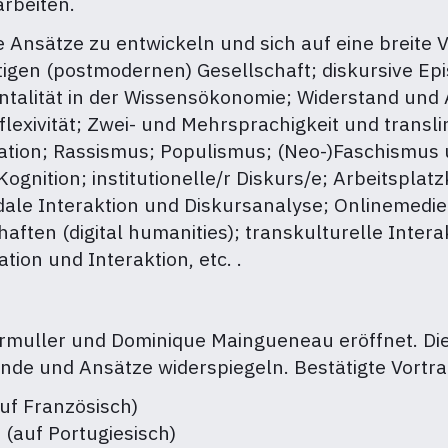
rbeiten.
 Ansätze zu entwickeln und sich auf eine breite 
tigen (postmodernen) Gesellschaft; diskursive Epis
lität in der Wissensökonomie; Widerstand und Ak
eflexivität; Zwei- und Mehrsprachigkeit und trans
ration; Rassismus; Populismus; (Neo-)Faschismus 
ognition; institutionelle/r Diskurs/e; Arbeitspla
dale Interaktion und Diskursanalyse; Onlinemedien
haften (digital humanities); transkulturelle Inter
ion und Interaktion, etc. .
rmuller und
Dominique Maingueneau eröffnet. Di
ünde und Ansätze widerspiegeln. Bestätigte Vortr
uf Französisch)
 (auf Portugiesisch)