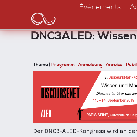
Main
Aller
Événements
Ac
au
navigation
contenu
principal
DNC3ALED: Wissen u
Thema |
Programm
|
Anmeldung
|
Anreise
|
Publ
Der DNC3-ALED-Kongress wird an de