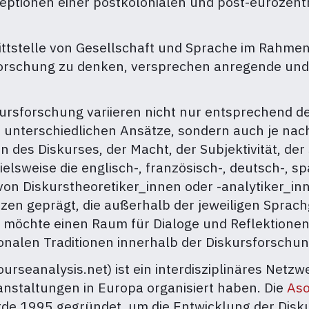
zeptionen einer postkolonialen und post-eurozent
nittstelle von Gesellschaft und Sprache im Rahme
forschung zu denken, versprechen anregende und
ursforschung variieren nicht nur entsprechend d
unterschiedlichen Ansätze, sondern auch je nach
n des Diskurses, der Macht, der Subjektivität, de
elsweise die englisch-, französisch-, deutsch-, sp
on Diskurstheoretiker_innen oder -analytiker_i
en geprägt, die außerhalb der jeweiligen Sprach
s möchte einen Raum für Dialoge und Reflektione
onalen Traditionen innerhalb der Diskursforschu
ourseanalysis.net) ist ein interdisziplinäres Netzw
anstaltungen in Europa organisiert haben. Die
Aso
de 1995 gegründet, um die Entwicklung der Disku