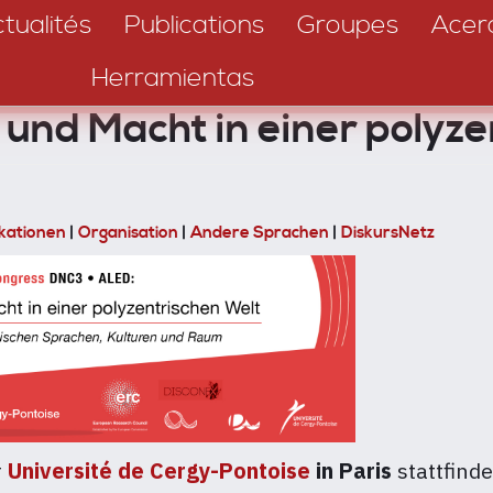
tualités
Publications
Groupes
Acer
Herramientas
nd Macht in einer polyze
ikationen
|
Organisation
|
Andere Sprachen
|
DiskursNetz
r
Université de Cergy-Pontoise
in Paris
stattfind