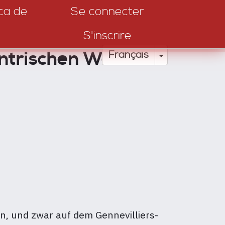
ca de
Se connecter
S'inscrire
ntrischen Welt
Toggle Drop
Français
en, und zwar
auf dem Gennevilliers-