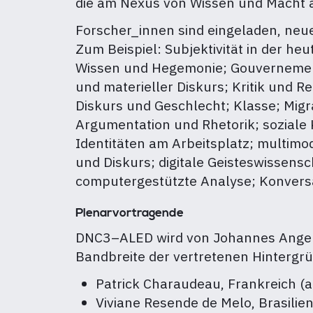
die am Nexus von Wissen und Macht a
Forscher_innen sind eingeladen, neue
Zum Beispiel: Subjektivität in der heu
Wissen und Hegemonie; Gouvernementa
und materieller Diskurs; Kritik und R
Diskurs und Geschlecht; Klasse; Mig
Argumentation und Rhetorik; soziale K
Identitäten am Arbeitsplatz; multimo
und Diskurs; digitale Geisteswissensc
computergestützte Analyse; Konversat
Plenarvortragende
DNC3–ALED wird von Johannes Ange
Bandbreite der vertretenen Hintergr
Patrick Charaudeau, Frankreich (a
Viviane Resende de Melo, Brasilien