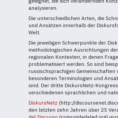
geeignet, die sich verändernden Kon
analysieren.
Die unterschiedlichen Arten, die Sch
und Ansätzen innerhalb der Diskurs
Welt.
Die jeweiligen Schwerpunkte der Disk
methodologischen Ausrichtungen der 
regionalen Kontexten, in denen Frage
problematisiert werden. So sind beispi
russischsprachigen Gemeinschaften v
besonderen Terminologien und Ansätz
sind. Der dritte DiskursNetz-Kongres
verschiedenen sprachlichen und nati
DiskursNetz
(http://discoursenet.disc
den letzten zehn Jahren über 25 Ver
del Discurso
(comunidadaled.org) wur