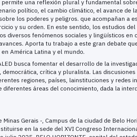
os permite una reflexión plural y fundamental sobr
ario político, el cambio climático, el avance de la
sobre los poderes y peligros. que acompañan a e
rcicio y su orden. En este sentido, los estudios de
s diversos fenómenos sociales y lingüísticos en c
avances. Aporta tu trabajo a este gran debate qu
os en América Latina y el mundo.
LED busca fomentar el desarrollo de la investigaci
, democrática, crítica y pluralista. Las discusione
rentes regiones, países, lainstituciones y redes i
iferentes áreas del conocimiento, dada la interdi
 Minas Gerais -, Campus de la ciudad de Belo Hori
onstituirse en la sede del XVI Congreso Internacio
de julio 2025. BELO HORIZONTE, capital del estad