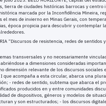
tierra de ciudades históricas barrocas y centro int
istórica marcada por la Inconfidência Mineira, re
es el mes de invierno en Minas Gerais, con temper
ias, época propicia para descubrir y contemplar
 alrededores.
“Discursos de resistencia, redes de sentidos y 
 temas transversales y no necesariamente vinculad
, abriéndose a dimensiones consideradas import
omo dimensión relevante de los discursos sociales
I que acompaña a esta circular, abarca una plural
ación; - redes de sentido, subtema que abarca el p
nificados producidos en y entre comunidades discur
idad de dispositivos, géneros y modelos de situac
cturan y son estructurados; - los discursos digit