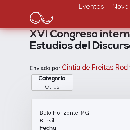
Main
Pasar
Eventos
Nove
al
navigation
contenido
principal
XVI Congreso intern
Estudios del Discur
Cintia de Freitas Rod
Enviado por
Categoría
Otros
Belo Horizonte
-
MG
Brasil
Fecha