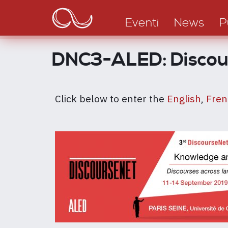
Main
Salta
al
navigation
Eventi
News
P
contenuto
principale
DNC3-ALED: Discour
Click below to enter the
English
,
Fren