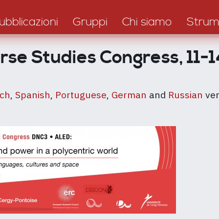
ubblicazioni
Gruppi
Chi siamo
Strum
se Studies Congress, 11-
ch
,
Spanish
,
Portuguese
,
German
and
Russian
ver