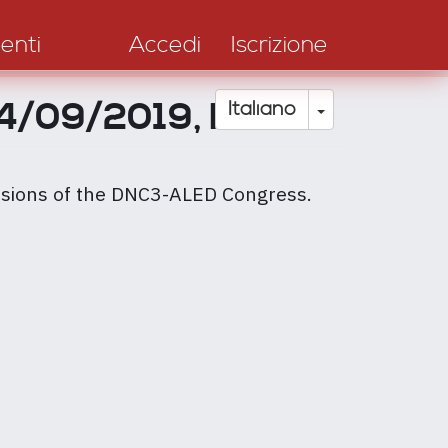
enti
Accedi
Iscrizione
14/09/2019, Paris
Toggle Drop
Italiano
sions of the DNC3-ALED Congress.