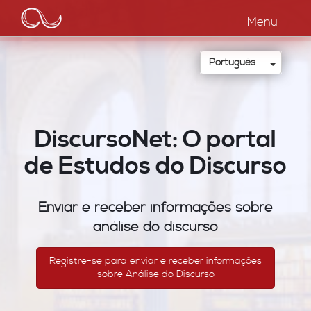
Main
Passar
para
Menu
navigation
o
conteúdo
principal
Toggle
Português
DiscursoNet: O portal
de Estudos do Discurso
Enviar e receber informações sobre
análise do discurso
Registre-se para enviar e receber informações
sobre Análise do Discurso