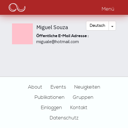
Main
Direkt
zum
Menü
navigation
Inhalt
Dropdow
Deutsch
Miguel Souza
Öffentliche E-Mail Adresse :
miguale@hotmail.com
Footer
About
Events
Neuigkeiten
Publikationen
Gruppen
Einloggen
Kontakt
Datenschutz