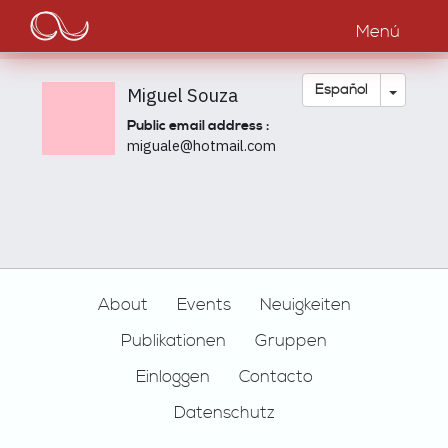
Main
Pasar
al
Menú
navigation
contenido
principal
Toggle
Español
Miguel Souza
Public email address :
miguale@hotmail.com
Footer
About
Events
Neuigkeiten
Publikationen
Gruppen
Einloggen
Contacto
Datenschutz