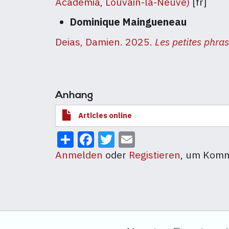
Academia, Louvain-la-Neuve)
[fr]
Dominique Maingueneau
Deias, Damien. 2025.
Les petites phras
Anhang
Articles online
Share
Facebook
Twitter
Email
Anmelden
oder
Registieren
, um Komm