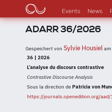
Main
Direkt
zum
navigation
Events
News
Inhalt
ADARR 36/2026
Sylvie Housiel
Gespeichert von
a
36 | 2026
L’analyse du discours contrastive
Contrastive Discourse Analysis
Sous la direction de
Patricia von Mu
https://journals.openedition.org/aad