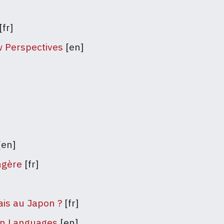
[fr]
 Perspectives
[en]
[en]
ngère
[fr]
ais au Japon ?
[fr]
ign Languages
[en]