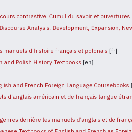
scours contrastive. Cumul du savoir et ouvertures
 Discourse Analysis.
Development, Expansion, New
s manuels d’histoire français et polonais
[fr]
h and Polish History Textbooks
[en]
nglish and French Foreign Language Coursebooks
ls d’anglais américain et de français langue étra
 genres derrière les manuels d’anglais et de franç
apanese Textbooks of English and French as Fore