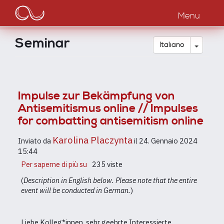
Main
Salta
al
Menu
navigation
contenuto
principale
Seminar
Toggle
Italiano
Impulse zur Bekämpfung von
Antisemitismus online // Impulses
for combatting antisemitism online
Karolina Placzynta
Inviato da
il
24. Gennaio 2024
15:44
Per saperne di più su
Impulse
235 viste
zur
(
Description in English below. Please note that the entire
Bekämpfung
event will be conducted in German.
)
von
Antisemitismus
online
Liebe Kolleg*innen,
sehr geehrte Interessierte,