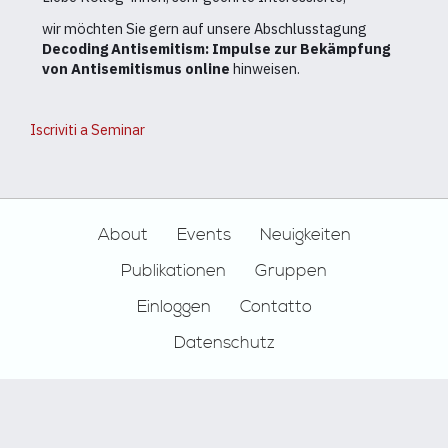
//
Impulses
wir möchten Sie gern auf unsere Abschlusstagung
for
Decoding Antisemitism: Impulse zur Bekämpfung
combatting
von Antisemitismus online
hinweisen.
antisemitism
online
Iscriviti a Seminar
Footer
About
Events
Neuigkeiten
Publikationen
Gruppen
Einloggen
Contatto
Datenschutz