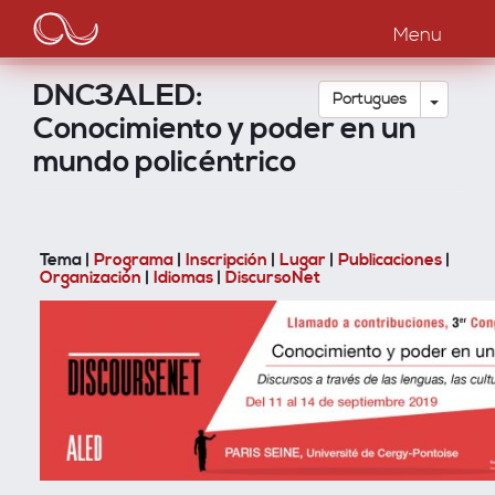
Main
Passar
para
Menu
navigation
o
conteúdo
DNC3ALED:
principal
Toggle
Português
Conocimiento y poder en un
mundo policéntrico
Tema |
Programa
|
Inscripción
|
Lugar
|
Publicaciones
|
Organización
|
Idiomas
|
DiscursoNet