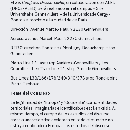
El
3o. Congreso DiscourseNet
, en colaboración con ALED
(DNC3-ALED), será realizado em el campus «
Site
Universitaire Gennevilliers
» de la Universidade Cergy-
Pontoise, próximo a la ciudad de de Paris.
Dirección : Avenue Marcel-Paul, 92230 Gennevilliers
Adress: avenue Marcel-Paul, 92230 Gennevilliers
RER C: direction Pontoise / Montigny-Beauchamp, stop
Gennevilliers.
Metro Line 13: last stop Asnières-Gennevilliers / Les
Courtilles, then Tram Line T1, stop Gare de Gennevilliers.
Bus Lines:138/166/178/240/340/378 stop Rond-point
Pierre Timbaud
Tema del Congreso
La legitimidad de "Europa" y "Occidente" como entidades
territoriales imaginarias e identificables está en crisis. Al
mismo tiempo, el campo de los estudios del discurso
crece a una velocidad acelerada en todo el mundo y no
está ya confinado a Europa. Los
e
studios del discurso