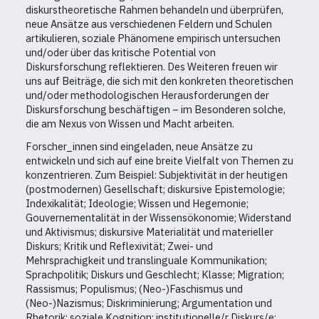
diskurstheoretische Rahmen behandeln und überprüfen,
neue Ansätze aus verschiedenen Feldern und Schulen
artikulieren, soziale Phänomene empirisch untersuchen
und/oder über das kritische Potential von
Diskursforschung reflektieren. Des Weiteren freuen wir
uns auf Beiträge, die sich mit den konkreten theoretischen
und/oder methodologischen Herausforderungen der
Diskursforschung beschäftigen – im Besonderen solche,
die am Nexus von Wissen und Macht arbeiten.
Forscher_innen sind eingeladen, neue Ansätze zu
entwickeln und sich auf eine breite Vielfalt von Themen zu
konzentrieren. Zum Beispiel: Subjektivität in der heutigen
(postmodernen) Gesellschaft; diskursive Epistemologie;
Indexikalität; Ideologie; Wissen und Hegemonie;
Gouvernementalität in der Wissensökonomie; Widerstand
und Aktivismus; diskursive Materialität und materieller
Diskurs; Kritik und Reflexivität; Zwei- und
Mehrsprachigkeit und translinguale Kommunikation;
Sprachpolitik; Diskurs und Geschlecht; Klasse; Migration;
Rassismus; Populismus; (Neo-)Faschismus und
(Neo-)Nazismus; Diskriminierung; Argumentation und
Rhetorik; soziale Kognition; institutionelle/r Diskurs/e;