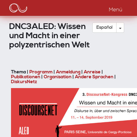
Main
Pasar
al
Menú
navigation
contenido
principal
DNC3ALED: Wissen
Toggle
Español
und Macht in einer
polyzentrischen Welt
Thema |
Programm
|
Anmeldung
|
Anreise
|
Publikationen
|
Organisation
|
Andere Sprachen
|
DiskursNetz