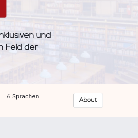
n
inklusiven und
im Feld der
6 Sprachen
About