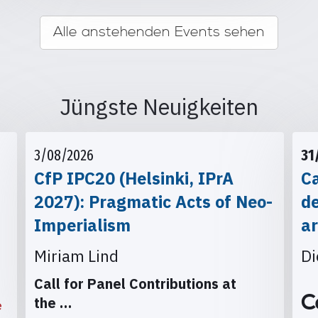
Alle anstehenden Events sehen
Jüngste Neuigkeiten
3/08/2026
31
CfP IPC20 (Helsinki, IPrA
Ca
2027): Pragmatic Acts of Neo-
d
Imperialism
ar
Miriam Lind
Di
Call for Panel Contributions at
C
the
…
e