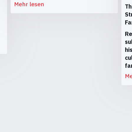
Mehr lesen
Th
St
Fa
Re
su
hi
cu
fa
Me