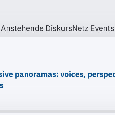
Anstehende DiskursNetz Events
ve panoramas: voices, perspect
is