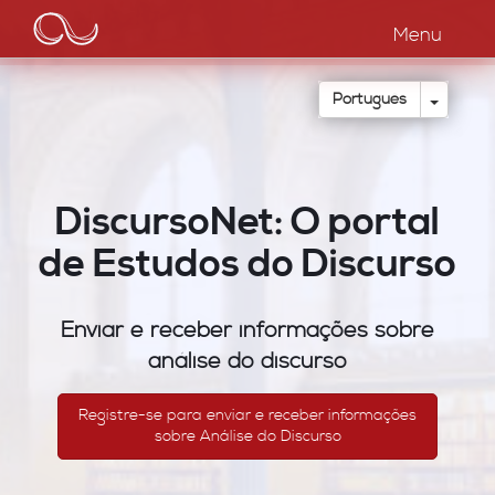
Main
Passar
para
Menu
navigation
o
conteúdo
principal
Toggle
Português
DiscursoNet: O portal
de Estudos do Discurso
Enviar e receber informações sobre
análise do discurso
Registre-se para enviar e receber informações
sobre Análise do Discurso