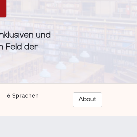
n
inklusiven und
im Feld der
6 Sprachen
About