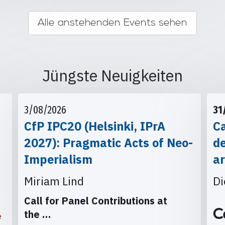
Alle anstehenden Events sehen
Jüngste Neuigkeiten
3/08/2026
31
CfP IPC20 (Helsinki, IPrA
Ca
2027): Pragmatic Acts of Neo-
d
Imperialism
ar
Miriam Lind
Di
Call for Panel Contributions at
C
the
…
e