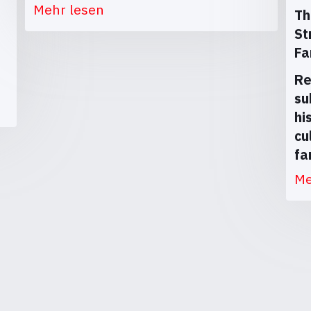
Mehr lesen
Th
St
Fa
Re
su
hi
cu
fa
Me