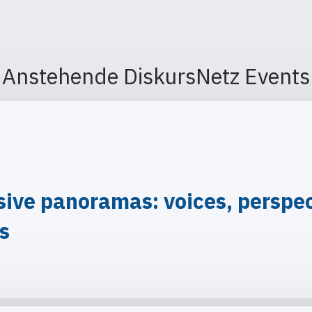
Anstehende DiskursNetz Events
ve panoramas: voices, perspect
is