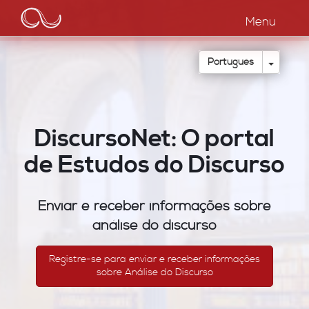
Main
Passar
para
Menu
navigation
o
conteúdo
principal
Toggle
Português
DiscursoNet: O portal
de Estudos do Discurso
Enviar e receber informações sobre
análise do discurso
Registre-se para enviar e receber informações
sobre Análise do Discurso