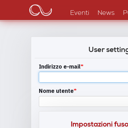
Main
Salta
al
navigation
Eventi
News
P
contenuto
principale
User settin
Indirizzo e-mail
Nome utente
Impostazioni fuso