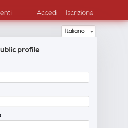
enti
Accedi
Iscrizione
Toggle Drop
Italiano
ublic profile
s