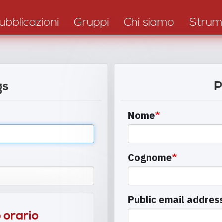
ubblicazioni
Gruppi
Chi siamo
Strum
gs
P
Nome
Cognome
Public email addres
 orario