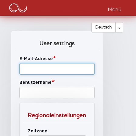
Main
Direkt
zum
Menü
navigation
Inhalt
Dropdow
Deutsch
User settings
E-Mail-Adresse
Benutzername
Regionaleinstellungen
Zeitzone