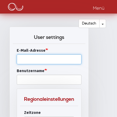
Main
Direkt
zum
Menü
navigation
Inhalt
Dropdow
Deutsch
User settings
E-Mail-Adresse
Benutzername
Regionaleinstellungen
Zeitzone