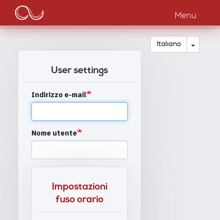
Main
Salta
al
Menu
navigation
contenuto
principale
Toggle
Italiano
User settings
Indirizzo e-mail
Nome utente
Impostazioni
fuso orario