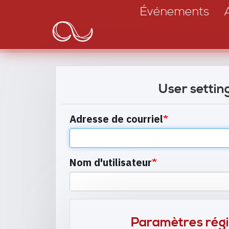
Main
Aller
Événements
au
navigation
contenu
principal
User settin
Adresse de courriel
Nom d'utilisateur
Paramètres rég