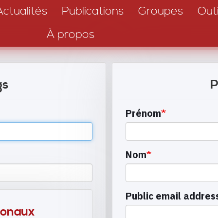
Actualités
Publications
Groupes
Outi
À propos
gs
P
Prénom
Nom
Public email addres
ionaux