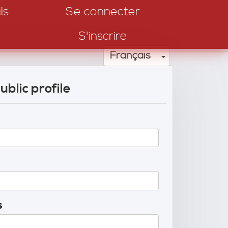
ls
Se connecter
S'inscrire
Toggle Drop
Français
ublic profile
s