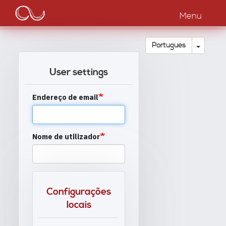
Main
Passar
para
Menu
navigation
o
conteúdo
principal
Toggle
Português
User settings
Endereço de email
Nome de utilizador
Configurações
locais