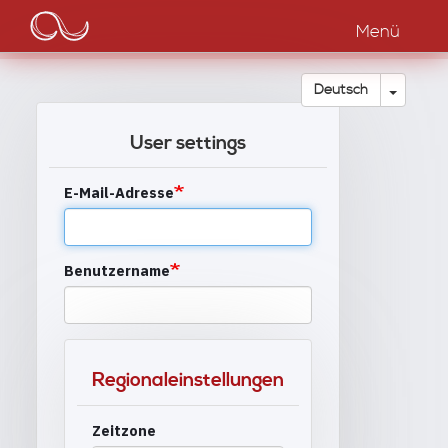
Main
Direkt
zum
Menü
navigation
Inhalt
Dropdow
Deutsch
User settings
E-Mail-Adresse
Benutzername
Regionaleinstellungen
Zeitzone