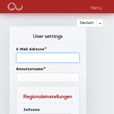
Main
Direkt
zum
Menü
navigation
Inhalt
Dropdow
Deutsch
User settings
E-Mail-Adresse
Benutzername
Regionaleinstellungen
Zeitzone