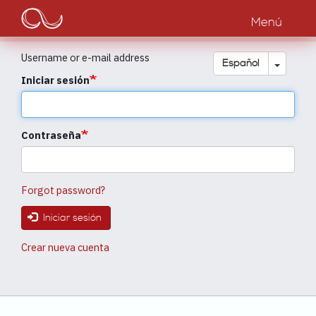
Main
Pasar
al
Menú
navigation
contenido
principal
Username or e-mail address
Toggle
Español
Iniciar sesión
Contraseña
Forgot password?
Iniciar sesión
Crear nueva cuenta