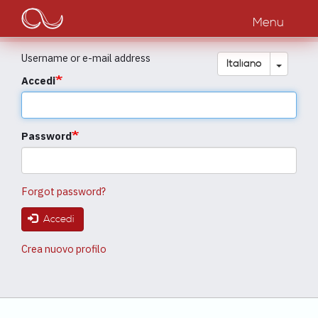
Main
Salta
al
Menu
navigation
contenuto
principale
Username or e-mail address
Toggle
Italiano
Accedi
Password
Forgot password?
Accedi
Crea nuovo profilo