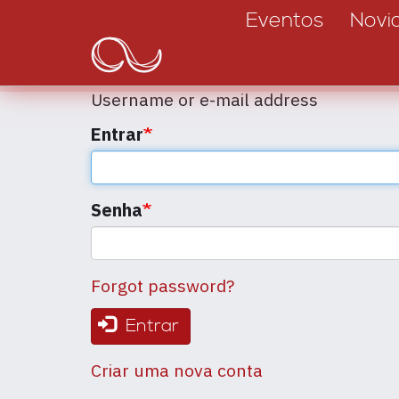
Main
Passar
Eventos
Novi
para
navigation
o
conteúdo
Username or e-mail address
principal
Entrar
Senha
Forgot password?
Entrar
Criar uma nova conta