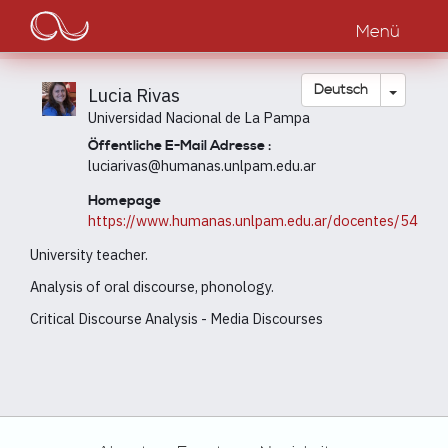
Main
Direkt
zum
Menü
navigation
Inhalt
Dropdow
Deutsch
Lucia Rivas
Universidad Nacional de La Pampa
Öffentliche E-Mail Adresse :
luciarivas@humanas.unlpam.edu.ar
Homepage
https://www.humanas.unlpam.edu.ar/docentes/54
University teacher.
Analysis of oral discourse, phonology.
Critical Discourse Analysis - Media Discourses