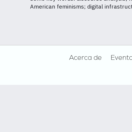
American feminisms; digital infrastru
Footer
Acerca de
Event