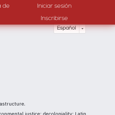
a de
Iniciar sesión
Inscribirse
Toggle Drop
Español
astructure.
onmental justice; decoloniality; Latin