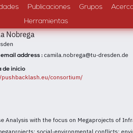
dades
Publicaciones
Grupos
Acerc
Herramientas
la Nobrega
esden
camila.nobrega@tu-dresden.de
 email address :
 de inicio
//pushbacklash.eu/consortium/
se Analysis with the focus on Megaprojects of Infr
gaprojects; social-environmental conflicts; envir