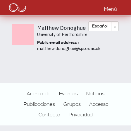
Main
Pasar
al
Menú
navigation
contenido
principal
Toggle
Español
Matthew Donoghue
University of Hertfordshire
Public email address :
matthew.donoghue@spi.ox.ac.uk
Footer
Acerca de
Eventos
Noticias
Publicaciones
Grupos
Accesso
Contacto
Privacidad