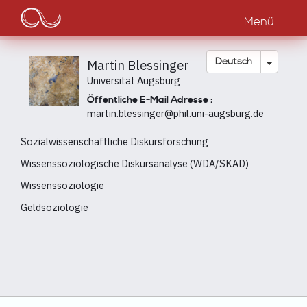
Main
Direkt
zum
Menü
navigation
Inhalt
Dropdow
Deutsch
Martin Blessinger
Universität Augsburg
Öffentliche E-Mail Adresse :
martin.blessinger@phil.uni-augsburg.de
Sozialwissenschaftliche Diskursforschung
Wissenssoziologische Diskursanalyse (WDA/SKAD)
Wissenssoziologie
Geldsoziologie