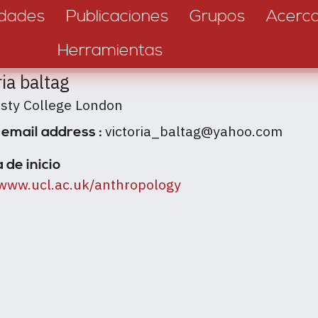
dades
Publicaciones
Grupos
Acerc
Herramientas
ria baltag
isty College London
victoria_baltag@yahoo.com
 email address :
 de inicio
/www.ucl.ac.uk/anthropology