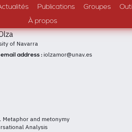
Actualités
Publications
Groupes
Outi
À propos
Olza
sity of Navarra
iolzamor@unav.es
 email address :
ty. Metaphor and metonymy
rsational Analysis