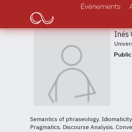
Main
Aller
Événements
au
navigation
contenu
principal
Inés 
Univer
Public
Semantics of phraseology. Idiomatici
Pragmatics. Discourse Analysis. Conve