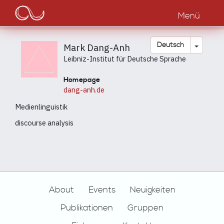
Main
Direkt
zum
Menü
navigation
Inhalt
Dropdow
Deutsch
Mark Dang-Anh
Leibniz-Institut für Deutsche Sprache
Homepage
dang-anh.de
Medienlinguistik
discourse analysis
Footer
About
Events
Neuigkeiten
Publikationen
Gruppen