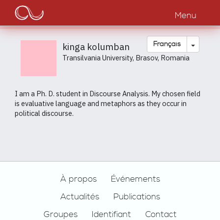
Main
Aller
au
Menu
navigation
contenu
principal
Toggle
Français
kinga kolumban
Transilvania University, Brasov, Romania
I am a Ph. D. student in Discourse Analysis. My chosen field
is evaluative language and metaphors as they occur in
political discourse.
Footer
À propos
Événements
Actualités
Publications
Groupes
Identifiant
Contact