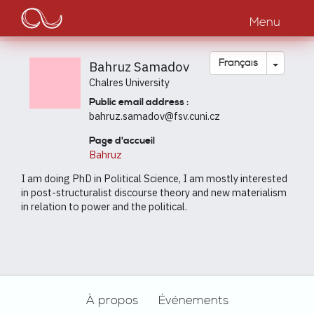
Main
Aller
au
Menu
navigation
contenu
principal
Toggle
Français
Bahruz Samadov
Chalres University
Public email address :
bahruz.samadov@fsv.cuni.cz
Page d'accueil
Bahruz
I am doing PhD in Political Science, I am mostly interested
in post-structuralist discourse theory and new materialism
in relation to power and the political.
Footer
À propos
Événements