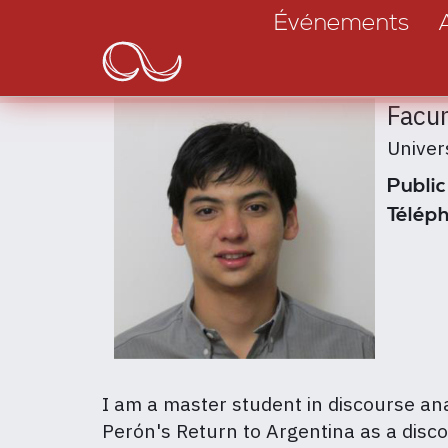
Main
Aller
Événements
au
navigation
contenu
principal
Facu
Univer
Public
Téléph
I am a master student in discourse ana
Perón's Return to Argentina as a disco