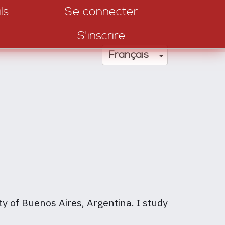
ls
Se connecter
S'inscrire
Toggle Drop
Français
ty of Buenos Aires, Argentina. I study