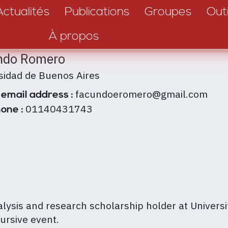
Actualités
Publications
Groupes
Outi
À propos
ndo Romero
sidad de Buenos Aires
facundoeromero@gmail.com
 email address :
01140431743
one :
lysis and research scholarship holder at Universi
ursive event.