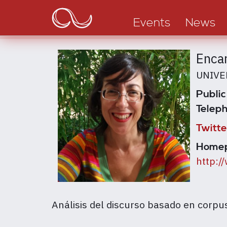
Main
Skip
to
navigation
Events
News
main
content
Encar
UNIVE
Public
Teleph
Twitte
Home
http:/
Análisis del discurso basado en corpus,