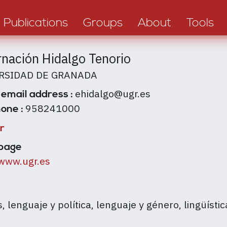
Publications
Groups
About
Tools
nación Hidalgo Tenorio
RSIDAD DE GRANADA
ehidalgo@ugr.es
 email address :
958241000
one :
r
page
/www.ugr.es
 lenguaje y política, lenguaje y género, lingüísti