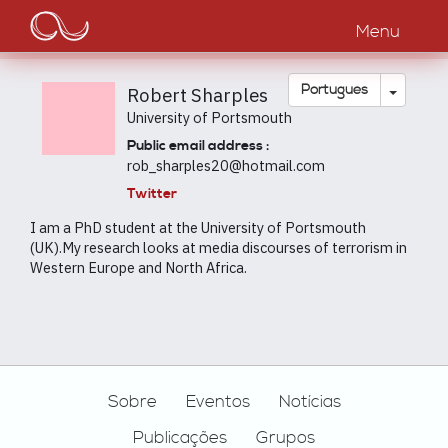
Main
Passar
para
Menu
navigation
o
conteúdo
principal
Toggle
Português
Robert Sharples
University of Portsmouth
Public email address :
rob_sharples20@hotmail.com
Twitter
I am a PhD student at the University of Portsmouth
(UK).My research looks at media discourses of terrorism in
Western Europe and North Africa.
Footer
Sobre
Eventos
Notícias
Publicações
Grupos