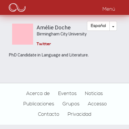
Main
Pasar
al
Menú
navigation
contenido
principal
Toggle
Español
Amélie Doche
Birmingham City University
Twitter
PhD Candidate in Language and Literature.
Footer
Acerca de
Eventos
Noticias
Publicaciones
Grupos
Accesso
Contacto
Privacidad