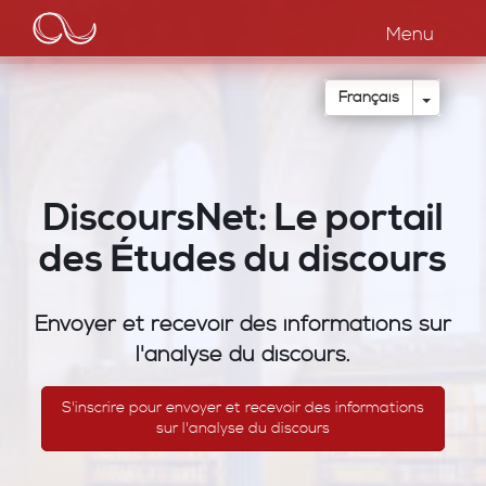
Main
Aller
au
Menu
navigation
contenu
principal
Toggle
Français
DiscoursNet: Le portail
des Études du discours
Envoyer et recevoir des informations sur
l'analyse du discours.
S'inscrire pour envoyer et recevoir des informations
sur l'analyse du discours