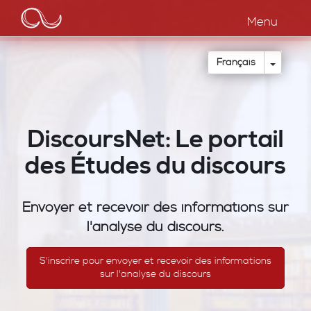
Main
Aller
au
Menu
navigation
contenu
principal
Toggle
Français
DiscoursNet: Le portail
des Études du discours
Envoyer et recevoir des informations sur
l'analyse du discours.
S'inscrire pour envoyer et recevoir des informations
sur l'analyse du discours