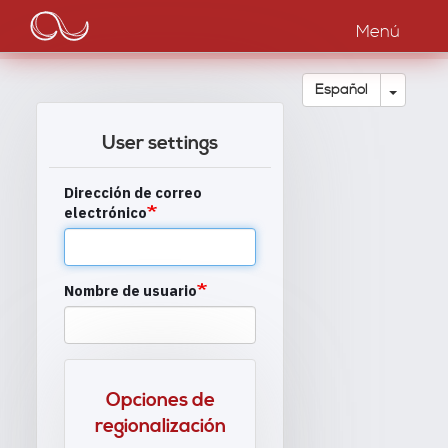
Main
Pasar
al
Menú
navigation
contenido
principal
Toggle
Español
User settings
Dirección de correo
electrónico
Nombre de usuario
Opciones de
regionalización