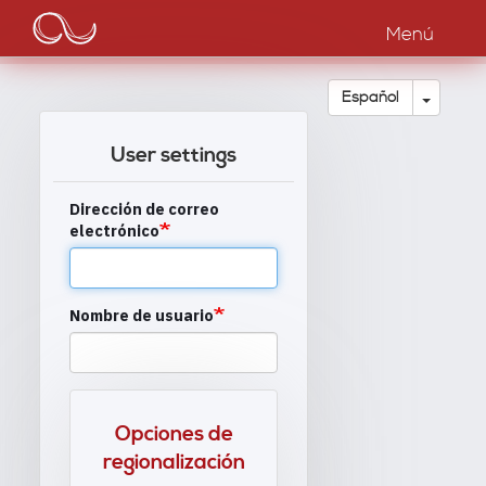
Main
Pasar
al
Menú
navigation
contenido
principal
Toggle
Español
User settings
Dirección de correo
electrónico
Nombre de usuario
Opciones de
regionalización