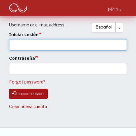
Main
Pasar
al
Menú
navigation
contenido
principal
Username or e-mail address
Toggle
Español
Iniciar sesión
Contraseña
Forgot password?
Iniciar sesión
Crear nueva cuenta