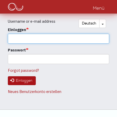
Main
Direkt
zum
Menü
navigation
Inhalt
Username or e-mail address
Dropdow
Deutsch
Einloggen
Passwort
Forgot password?
Einloggen
Neues Benutzerkonto erstellen