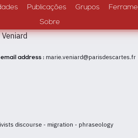
dades
Publicações
Grupos
Ferrame
Sobre
 Veniard
5
marie.veniard@parisdescartes.fr
 email address :
ivists discourse - migration - phraseology