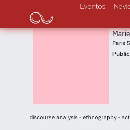
Main
Passar
Eventos
Novi
para
navigation
o
conteúdo
Marie
principal
Paris 
Public
discourse analysis - ethnography - act