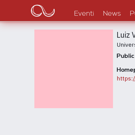
Main
Salta
al
navigation
Eventi
News
P
contenuto
principale
Luiz 
Univer
Public
Home
https: