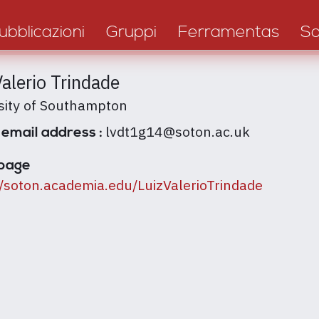
ubblicazioni
Gruppi
Ferramentas
S
Valerio Trindade
sity of Southampton
lvdt1g14@soton.ac.uk
 email address :
page
//soton.academia.edu/LuizValerioTrindade