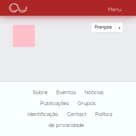
Main
Aller
au
Menu
navigation
contenu
principal
Toggle
Français
Footer
Sobre
Eventos
Notícias
Publicações
Grupos
Identificação
Contact
Política
de privacidade