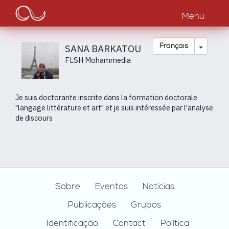
Main
Aller
au
Menu
navigation
contenu
principal
Toggle
Français
SANA BARKATOU
FLSH Mohammedia
Je suis doctorante inscrite dans la formation doctorale
"langage littérature et art" et je suis intéressée par l'analyse
de discours
Footer
Sobre
Eventos
Notícias
Publicações
Grupos
Identificação
Contact
Política