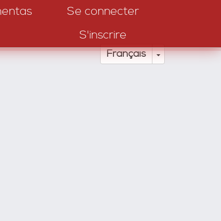
entas
Se connecter
S'inscrire
Toggle Drop
Français